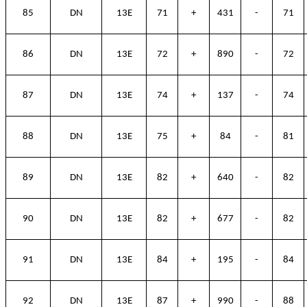
85
DN
13E
71
+
431
-
71
86
DN
13E
72
+
890
-
72
87
DN
13E
74
+
137
-
74
88
DN
13E
75
+
84
-
81
89
DN
13E
82
+
640
-
82
90
DN
13E
82
+
677
-
82
91
DN
13E
84
+
195
-
84
92
DN
13E
87
+
990
-
88