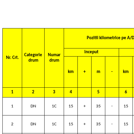
Pozitii kilometrice pe A/
inceput
Categorie
Numar
Nr. Crt.
drum
drum
km
+
m
-
km
1
2
3
4
5
6
1
DN
1C
15
+
35
-
15
2
DN
1C
15
+
35
-
15